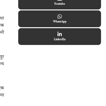
Youtube
तथा
WhatsApp
ीपक
 भी
LinkedIn
पुर
न्य
 एक
ामा