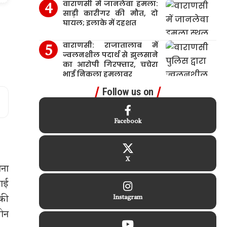
वाराणसी में जानलेवा हमला:
साड़ी कारीगर की मौत, दो
घायल; इलाके में दहशत
वाराणसी: राजातालाब में
ज्वलनशील पदार्थ से झुलसाने
का आरोपी गिरफ्तार, चचेरा
भाई निकला हमलावर
Follow us on
Facebook
X
ाना
वाई
 की
Instagram
जोन