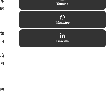
 के
Youtube
 कर
WhatsApp
 के
सपन
LinkedIn
 को
 से
्षण