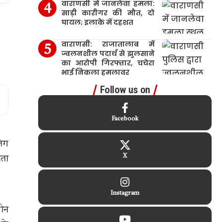
वाराणसी में जानलेवा हमला:
साड़ी कारीगर की मौत, दो
घायल; इलाके में दहशत
वाराणसी: राजातालाब में
ज्वलनशील पदार्थ से झुलसाने
का आरोपी गिरफ्तार, चचेरा
भाई निकला हमलावर
Follow us on
Facebook
लिग
X
िता
Instagram
जोन