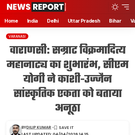
Home
India
Delhi
Uttar Pradesh
Bihar
V
VARANASI
वाराणसी: सम्राट विक्रमादित्य
महानाट्य का शुभारंभ, सीएम
योगी ने काशी-उज्जैन
सांस्कृतिक एकता को बताया
अनूठा
BY
DILIP KUMAR
LAST UPDATED: 04/04/2026 14:15