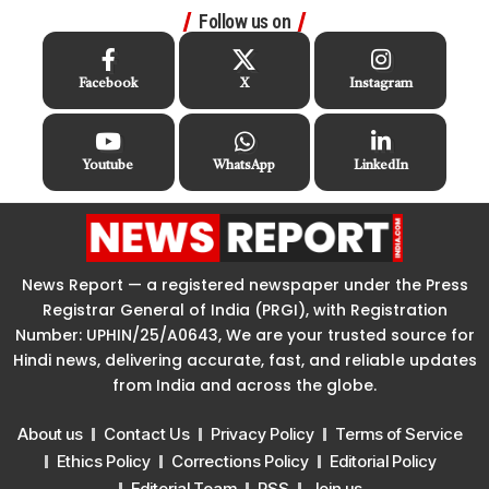
Follow us on
Facebook
X
Instagram
Youtube
WhatsApp
LinkedIn
News Report — a registered newspaper under the Press
Registrar General of India (PRGI), with Registration
Number: UPHIN/25/A0643, We are your trusted source for
Hindi news, delivering accurate, fast, and reliable updates
from India and across the globe.
About us
Contact Us
Privacy Policy
Terms of Service
Ethics Policy
Corrections Policy
Editorial Policy
Editorial Team
RSS
Join us