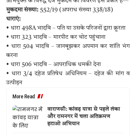
अभियुक्त के विरुद्ध दर्ज मुकदमे का विवरण इस प्रकार है—
मुकदमा संख्या:
552/19 (अपराध संख्या 338/18)
धाराएं:
• धारा 498A भादवि – पति या उसके परिजनों द्वारा क्रूरता
• धारा 323 भादवि – मारपीट कर चोट पहुंचाना
• धारा 504 भादवि – जानबूझकर अपमान कर शांति भंग
करना
• धारा 506 भादवि – आपराधिक धमकी देना
• धारा 3/4 दहेज प्रतिषेध अधिनियम – दहेज की मांग व
उत्पीड़न
More Read
वाराणसी: कांवड़ यात्रा से पहले लंका
और रामनगर में चला अतिक्रमण
हटाओ अभियान