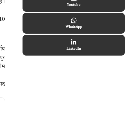
ैं।
Youtube
510
WhatsApp
गीय
LinkedIn
पुर
 ओम
ामद