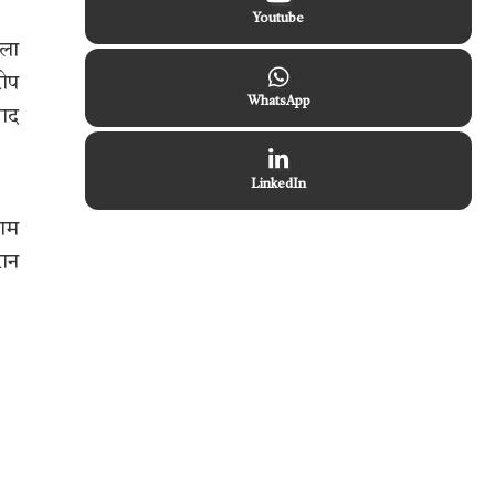
Youtube
मला
रोप
WhatsApp
बाद
LinkedIn
शाम
रान