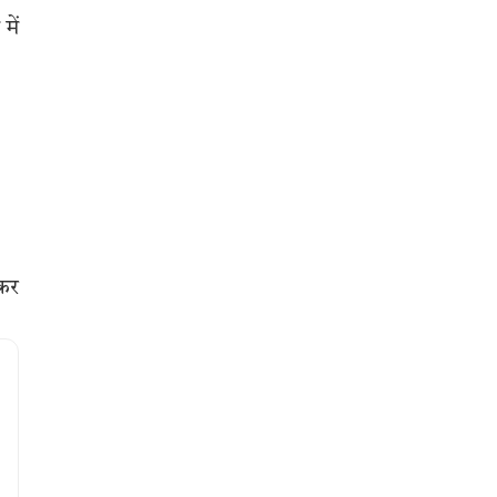
में
 कर