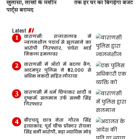
खुलासा, लाखों के मशीन
तक हर घर का बिगड़ेगा बजट
पार्ट्स बरामद
Latest
वाराणसी: राजातालाब में
ज्वलनशील पदार्थ से झुलसाने का
आरोपी गिरफ्तार, चचेरा भाई
निकला हमलावर
वाराणसी में ऑटो में बदला बैग,
आदमपुर पुलिस ने ₹52,000 से
अधिक नकदी सहित लौटाया
वाराणसी में धर्म छिपाकर शादी व
दुष्कर्म: सलमान उर्फ सन्नी सिंह
गिरफ्तार
बीएचयू छात्र नेता गौरव सिंह
हत्याकांड: पूर्व चीफ प्रॉक्टर रोयना
सिंह बनीं आरोपी, बड़ा न्यायिक मोड़