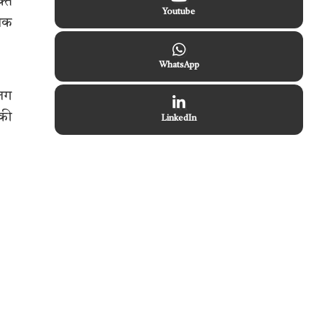
क्त
Youtube
्षक
WhatsApp
अलग
 की
LinkedIn