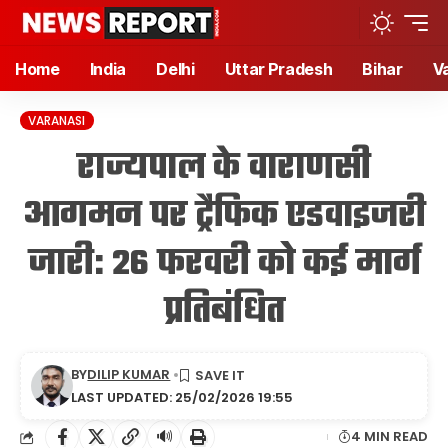
Home
India
Delhi
Uttar Pradesh
Bihar
V
VARANASI
राज्यपाल के वाराणसी
आगमन पर ट्रैफिक एडवाइजरी
जारी: 26 फरवरी को कई मार्ग
प्रतिबंधित
BY
DILIP KUMAR
LAST UPDATED: 25/02/2026 19:55
🔊
4 MIN READ