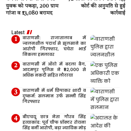
युवक को पकड़ा, 200 ग्राम
कोर्ट की अनुमति से हुई
गांजा व ₹13,080 बरामद
कार्रवाई
Latest
वाराणसी: राजातालाब में
ज्वलनशील पदार्थ से झुलसाने का
आरोपी गिरफ्तार, चचेरा भाई
निकला हमलावर
वाराणसी में ऑटो में बदला बैग,
आदमपुर पुलिस ने ₹52,000 से
अधिक नकदी सहित लौटाया
वाराणसी में धर्म छिपाकर शादी व
दुष्कर्म: सलमान उर्फ सन्नी सिंह
गिरफ्तार
बीएचयू छात्र नेता गौरव सिंह
हत्याकांड: पूर्व चीफ प्रॉक्टर रोयना
सिंह बनीं आरोपी, बड़ा न्यायिक मोड़