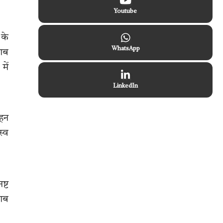
Youtube
 के
WhatsApp
लाब
में
LinkedIn
ाहन
स्व
ष्ट
राब