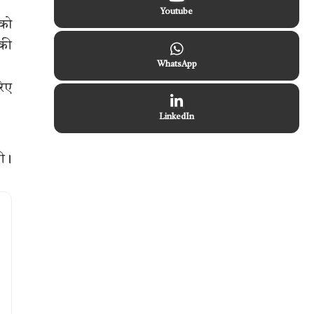
Youtube
 को
 की
WhatsApp
रिए
LinkedIn
की।