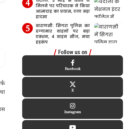
चंदौली: 3 माह से वेतन न
मिलने पर परिचारक ने किया
आत्मदाह का प्रयास, टला बड़ा
हादसा
वाराणसी: सिगरा पुलिस का
डग्गामार वाहनों पर बड़ा
एक्शन, 4 वाहन सीज, मचा
हड़कंप
Follow us on
Facebook
र्फ
X
 था
 उस
Instagram