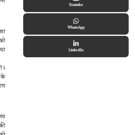
नना
Youtube
WhatsApp
िशा
 को
तथा
LinkedIn
गे।
 के
वरण
ालय
 की