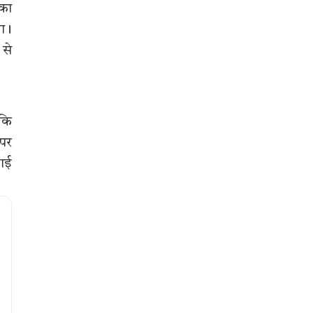
 का
या।
 से
 कि
 पर
भाई