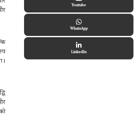
 और
Youtube
 और
WhatsApp
्कि
रूप
LinkedIn
या।
्धि
 और
 को