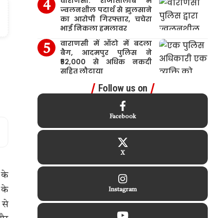
वाराणसी: राजातालाब में
ज्वलनशील पदार्थ से झुलसाने
का आरोपी गिरफ्तार, चचेरा
भाई निकला हमलावर
वाराणसी में ऑटो में बदला
बैग, आदमपुर पुलिस ने
₹52,000 से अधिक नकदी
सहित लौटाया
Follow us on
Facebook
X
 के
 के
Instagram
 से