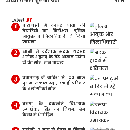
2026 में काम शुरू की चर्चा
सील
Latest
वाराणसी में कांवड़ यात्रा की
तैयारियों का निरीक्षण: पुलिस
आयुक्त व जिलाधिकारी ने लिया
जायजा
झांसी में दर्दनाक सड़क हादसा:
अतीक अहमद के बेटे आबान समेत
दो की मौत, तीन घायल
प्रतापगढ़ में बारिश से 100 साल
पुराना मकान ढहा, एक ही परिवार
के 6 लोगों की मौत
बसपा के इकलौते विधायक
उमाशंकर सिंह का निधन, ब्रेन
कैंसर से थे पीड़ित
चंदौली: 3 माह से वेतन न मिलने