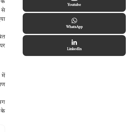
 कि
Youtube
 से
िया
WhatsApp
षित
 पर
LinkedIn
में
तगण
गभग
 के