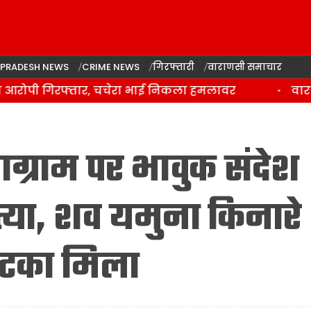
 PRADESH NEWS
CRIME NEWS
गिरफ्तारी
वाराणसी समाचार
आरोपी गिरफ्तार, चचेरा भाई निकला हमलावर
वाराणस
्टाग्राम पर भावुक संदेश
्या, शव यमुना किनारे
 लटका मिला