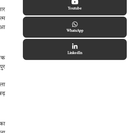
Youtube
वार
त्म
हुआ
WhatsApp
LinkedIn
ुवक
पुर
चला
बढ़
 का