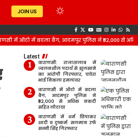
JOIN US
 में ऑटो में बदला बैग, आदमपुर पुलिस ने ₹52,000 से अधिक
Latest
वाराणसी: राजातालाब में
र
ज्वलनशील पदार्थ से झुलसाने
का आरोपी गिरफ्तार, चचेरा
भाई निकला हमलावर
वाराणसी में ऑटो में बदला
बैग, आदमपुर पुलिस ने
₹52,000 से अधिक नकदी
सहित लौटाया
वाराणसी में धर्म छिपाकर
शादी व दुष्कर्म: सलमान उर्फ
सन्नी सिंह गिरफ्तार