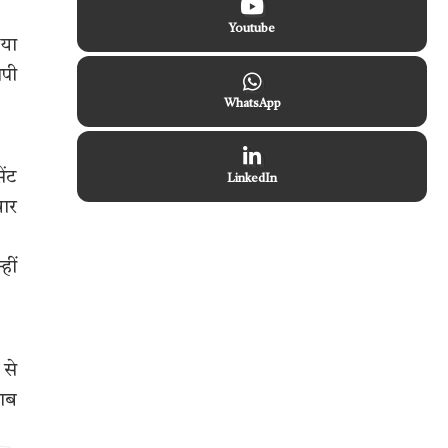
Youtube
 या
ोपी
WhatsApp
ेंट
LinkedIn
वार
हीं
 से
राब