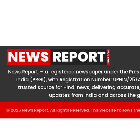
News Report — a registered newspaper under the Press
India (PRGI), with Registration Number: UPHIN/25/
trusted source for Hindi news, delivering accurate,
updates from India and across the g
© 2026 News Report. All Rights Reserved. This website follows th