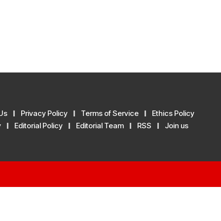
Us
Privacy Policy
Terms of Service
Ethics Policy
y
Editorial Policy
Editorial Team
RSS
Join us