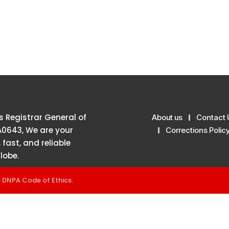
 Registrar General of
About us
Contact 
A0643, We are your
Corrections Polic
 fast, and reliable
lobe.
e
DNPA Code of Ethics
.