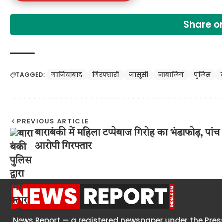
Share 
TAGGED:
गाजियाबाद
गिरफ्तारी
जासूसी
नाबालिग
पुलिस
PREVIOUS ARTICLE
बाराबंकी में महिला टप्पेबाज गिरोह का भंडाफोड़, पांच
आरोपी गिरफ्तार
News Report — a registered newspaper under the Press