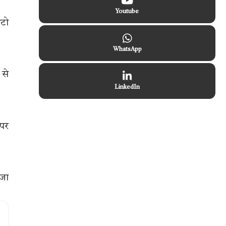
Youtube
ोटो
WhatsApp
 से
LinkedIn
 पर
 जा