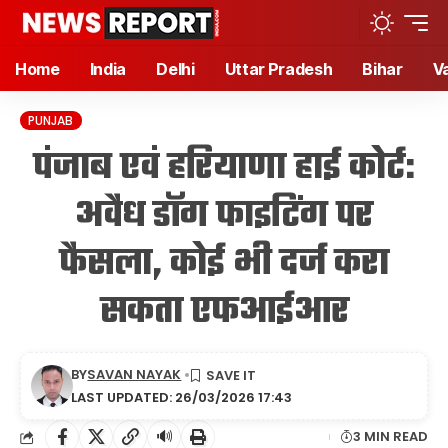
Home
India
Delhi
Uttar Pradesh
Bihar
V
PUNJAB
पंजाब एवं हरियाणा हाई कोर्ट:
अवैध डॉग फाइटिंग पर
फैसला, कोई भी दर्ज करा
सकता एफआईआर
BY
SAVAN NAYAK
LAST UPDATED: 26/03/2026 17:43
🔊
3 MIN READ