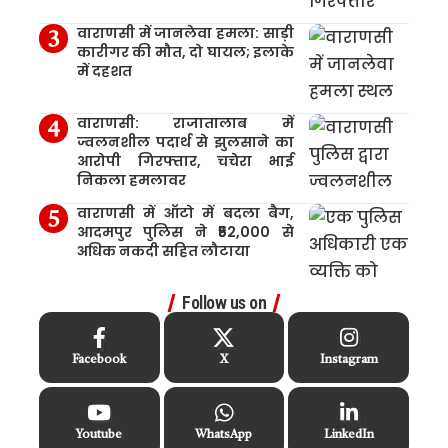
वाराणसी में जानलेवा हमला: साड़ी
कारीगर की मौत, दो घायल; इलाके
में दहशत
वाराणसी: राजातालाब में
ज्वलनशील पदार्थ से झुलसाने का
आरोपी गिरफ्तार, चचेरा भाई
निकला हमलावर
वाराणसी में ऑटो में बदला बैग,
आदमपुर पुलिस ने ₹52,000 से
अधिक नकदी सहित लौटाया
Follow us on
Facebook
X
Instagram
Youtube
WhatsApp
LinkedIn