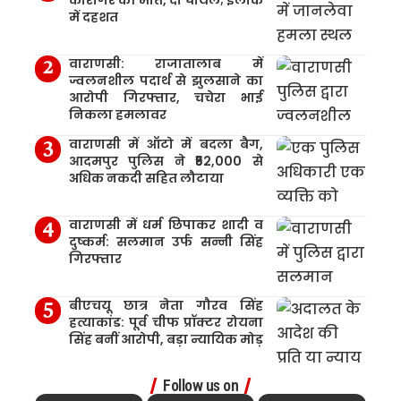
कारीगर की मौत, दो घायल; इलाके
में दहशत
वाराणसी: राजातालाब में
ज्वलनशील पदार्थ से झुलसाने का
आरोपी गिरफ्तार, चचेरा भाई
निकला हमलावर
वाराणसी में ऑटो में बदला बैग,
आदमपुर पुलिस ने ₹52,000 से
अधिक नकदी सहित लौटाया
वाराणसी में धर्म छिपाकर शादी व
दुष्कर्म: सलमान उर्फ सन्नी सिंह
गिरफ्तार
बीएचयू छात्र नेता गौरव सिंह
हत्याकांड: पूर्व चीफ प्रॉक्टर रोयना
सिंह बनीं आरोपी, बड़ा न्यायिक मोड़
Follow us on