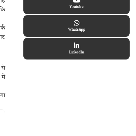
भाई
Youtube
 कि
र्फ
WhatsApp
हाट
LinkedIn
 से
में
ंगा