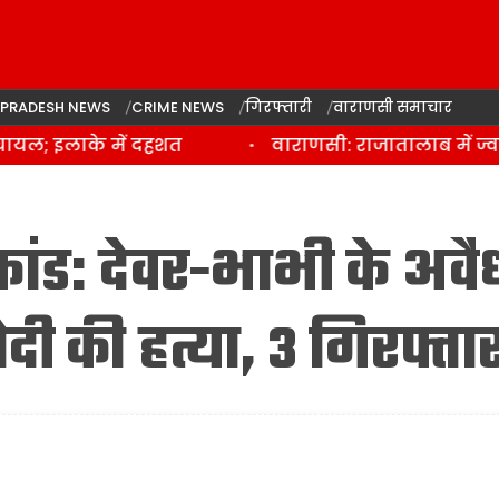
 PRADESH NEWS
CRIME NEWS
गिरफ्तारी
वाराणसी समाचार
ल; इलाके में दहशत
वाराणसी: राजातालाब में ज्वलन
कांड: देवर-भाभी के अवै
दी की हत्या, 3 गिरफ्ता