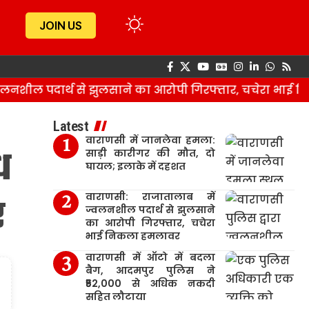
JOIN US
शील पदार्थ से झुलसाने का आरोपी गिरफ्तार, चचेरा भाई नि
Latest
वाराणसी में जानलेवा हमला:
ध
साड़ी कारीगर की मौत, दो
घायल; इलाके में दहशत
वाराणसी: राजातालाब में
र
ज्वलनशील पदार्थ से झुलसाने
का आरोपी गिरफ्तार, चचेरा
भाई निकला हमलावर
वाराणसी में ऑटो में बदला
बैग, आदमपुर पुलिस ने
₹52,000 से अधिक नकदी
सहित लौटाया