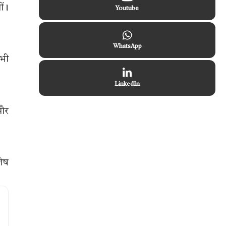
ीं।
Youtube
WhatsApp
 भी
LinkedIn
 और
शेष