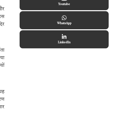
Youtube
 और
 इस
दिर
WhatsApp
LinkedIn
णता
ाया
यों
 यह
ारण
बार