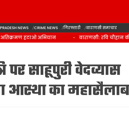
 PRADESH NEWS
CRIME NEWS
गिरफ्तारी
वाराणसी समाचार
अतिक्रमण हटाओ अभियान
वाराणसी: रवि चौहान की हत्
ि पर साहूपुरी वेदव्यास
ड़ा आस्था का महासैला