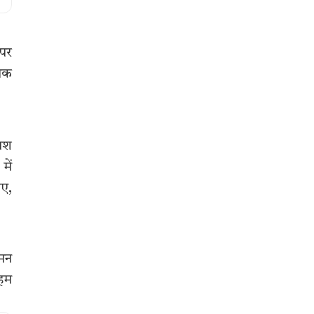
 पर
मिक
काश
में
ाए,
गमन
अहम