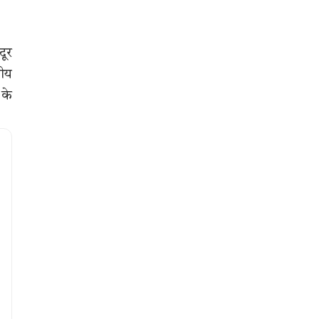
दूर
नीय
 के