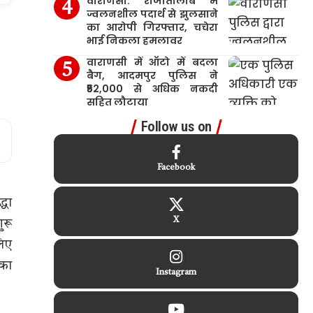
वाराणसी: राजातालाब में
ज्वलनशील पदार्थ से झुलसाने
का आरोपी गिरफ्तार, चचेरा
भाई निकला हमलावर
वाराणसी में ऑटो में बदला
बैग, आदमपुर पुलिस ने
₹52,000 से अधिक नकदी
सहित लौटाया
Follow us on
Facebook
्धा
X
ुरू
लिए
 का
Instagram