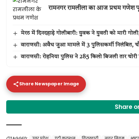
रामनगर रामलीला का आज प्रथम गणेश पू
मेरठ में दिनदहाड़े गोलीबारी: युवक ने युवती को मारी गो
वाराणसी: अवैध जुआ मामले में 3 पुलिसकर्मी निलंबित, च
वाराणसी: रोहनिया पुलिस ने 285 किलो बिजली तार चोरी ग
Share Newspaper Image
Share 
TAGGED:
उत्तर प्रदेश
एंटी करप्शन
गिरफ्तारी
नगर निगम
भ्रष्