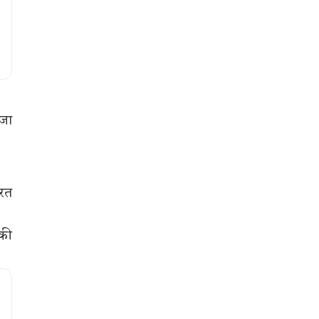
 जा
यरत
 की