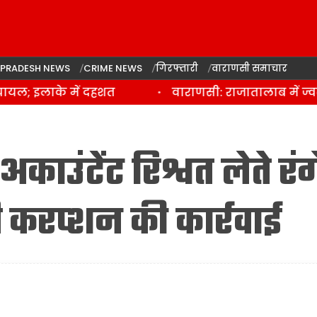
 PRADESH NEWS
CRIME NEWS
गिरफ्तारी
वाराणसी समाचार
ल; इलाके में दहशत
वाराणसी: राजातालाब में ज्वल
उंटेंट रिश्वत लेते रंग
ी करप्शन की कार्रवाई