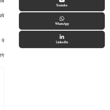
रीब
Youtube
पये
WhatsApp
 ने
LinkedIn
ंगे