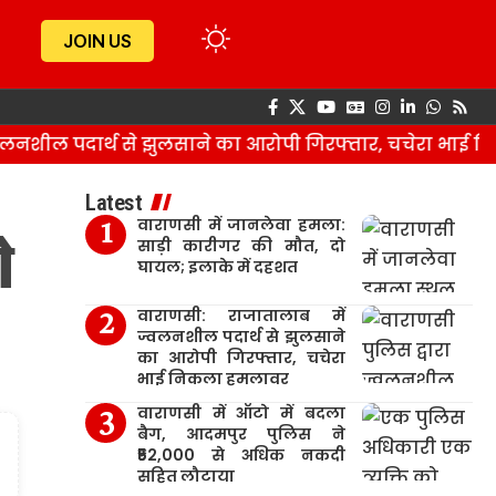
JOIN US
नशील पदार्थ से झुलसाने का आरोपी गिरफ्तार, चचेरा भाई नि
Latest
वाराणसी में जानलेवा हमला:
े
साड़ी कारीगर की मौत, दो
घायल; इलाके में दहशत
वाराणसी: राजातालाब में
ज्वलनशील पदार्थ से झुलसाने
का आरोपी गिरफ्तार, चचेरा
भाई निकला हमलावर
वाराणसी में ऑटो में बदला
बैग, आदमपुर पुलिस ने
₹52,000 से अधिक नकदी
सहित लौटाया