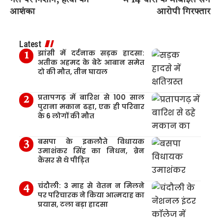
गले पर निशान; हत्या की
में 14 चोरी के मोबाइल संग
आशंका
आरोपी गिरफ्तार
Latest
झांसी में दर्दनाक सड़क हादसा:
अतीक अहमद के बेटे आबान समेत
दो की मौत, तीन घायल
प्रतापगढ़ में बारिश से 100 साल
पुराना मकान ढहा, एक ही परिवार
के 6 लोगों की मौत
बसपा के इकलौते विधायक
उमाशंकर सिंह का निधन, ब्रेन
कैंसर से थे पीड़ित
चंदौली: 3 माह से वेतन न मिलने
पर परिचारक ने किया आत्मदाह का
प्रयास, टला बड़ा हादसा