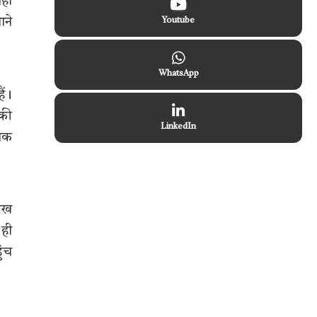
ीं
ाने
Youtube
WhatsApp
ैं।
 की
LinkedIn
 तक
लाख
 ही
ुंच