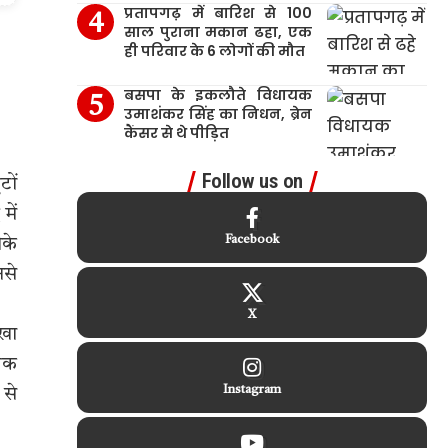
प्रतापगढ़ में बारिश से 100
साल पुराना मकान ढहा, एक
ही परिवार के 6 लोगों की मौत
बसपा के इकलौते विधायक
उमाशंकर सिंह का निधन, ब्रेन
कैंसर से थे पीड़ित
Follow us on
टों
में
Facebook
ौके
नसे
X
ेखा
धिक
Instagram
 से