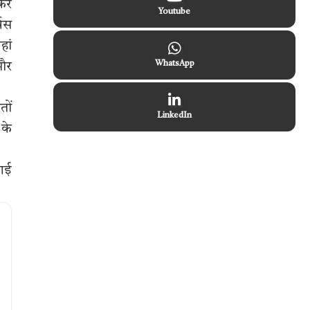
 कर
Youtube
विस
हां
WhatsApp
 और
तों
LinkedIn
 के
 गई