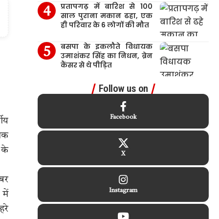
प्रतापगढ़ में बारिश से 100
साल पुराना मकान ढहा, एक
ही परिवार के 6 लोगों की मौत
बसपा के इकलौते विधायक
उमाशंकर सिंह का निधन, ब्रेन
कैंसर से थे पीड़ित
Follow us on
Facebook
षीय
 तक
 के
X
ंबर
Instagram
में
हरे