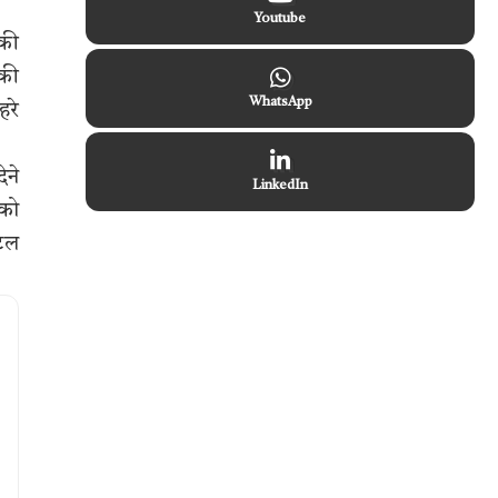
Youtube
 की
 की
WhatsApp
हरे
ेने
LinkedIn
 को
 टल