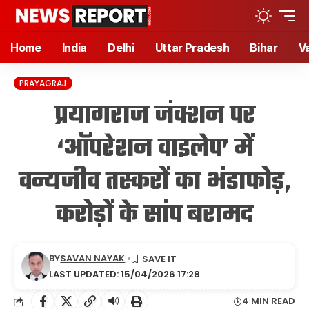
Home
India
Delhi
Uttar Pradesh
Bihar
V
PRAYAGRAJ
प्रयागराज जंक्शन पर
‘ऑपरेशन वाइलेप’ में
वन्यजीव तस्करों का भंडाफोड़,
करोड़ों के सांप बरामद
BY
SAVAN NAYAK
LAST UPDATED: 15/04/2026 17:28
🔊
4 MIN READ