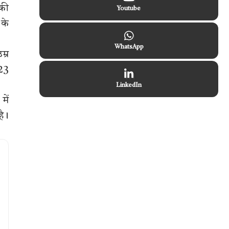
 की
Youtube
 के
WhatsApp
म्र
 23
LinkedIn
में
है।