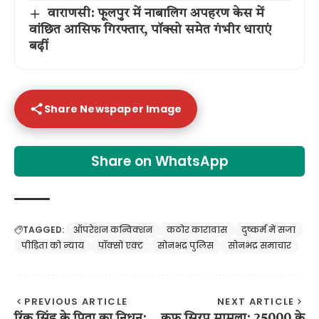
वाराणसी: फूलपुर में नाबालिग अपहरण केस में
वांछित आसिफ गिरफ्तार, पॉक्सो समेत गंभीर धाराएं
बढ़ीं
Share Newspaper Image
Share on WhatsApp
TAGGED:
ऑपरेशन कन्विक्शन
कठोर कारावास
दुष्कर्म में सजा
पीड़िता को न्याय
पॉक्सो एक्ट
सोनभद्र पुलिस
सोनभद्र समाचार
PREVIOUS ARTICLE
NEXT ARTICLE
रिंकू सिंह के पिता का निधन:
कफ सिरप मामला: 25000 के