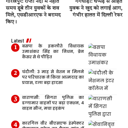
गोरखपुर: राप्ती नदी में नहाते
गंगधाड़ी: थप्पड़ से आहत
समय डूबे तीन युवकों के शव
युवक ने खुद को लगाई आग,
मिले, एसडीआरएफ ने बरामद
गंभीर हालत में दिल्ली रेफर
किए।
Latest
बसपा के इकलौते विधायक
उमाशंकर सिंह का निधन, ब्रेन
कैंसर से थे पीड़ित
चंदौली: 3 माह से वेतन न मिलने
पर परिचारक ने किया आत्मदाह का
प्रयास, टला बड़ा हादसा
वाराणसी: सिगरा पुलिस का
डग्गामार वाहनों पर बड़ा एक्शन, 4
वाहन सीज, मचा हड़कंप
कारगिल वीर बीएसएफ इंस्पेक्टर