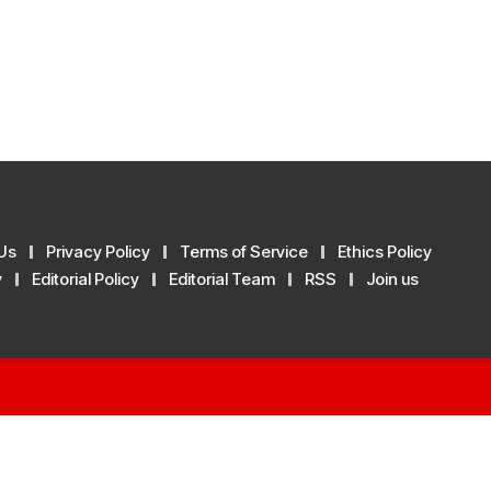
Us
Privacy Policy
Terms of Service
Ethics Policy
y
Editorial Policy
Editorial Team
RSS
Join us