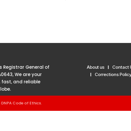
 Registrar General of
About us
Contact 
A0643, We are your
Corrections Polic
 fast, and reliable
lobe.
e
DNPA Code of Ethics
.