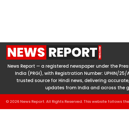
News Report — a registered newspaper under the Press
India (PRGI), with Registration Number: UPHIN/25/
trusted source for Hindi news, delivering accurate,
updates from India and across the g
© 2026 News Report. All Rights Reserved. This website follows th