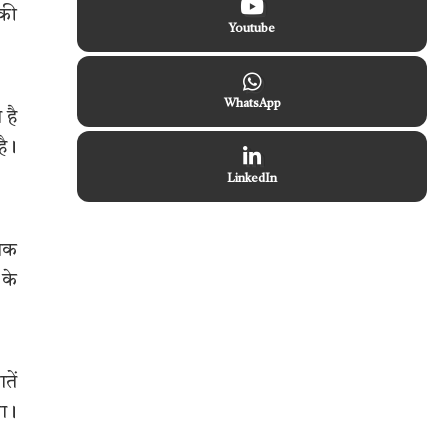
 की
Youtube
WhatsApp
 है
है।
LinkedIn
जनक
 के
तें
या।