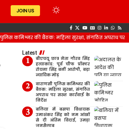
JOIN US
स कमिश्नर की बैठक: महिला सुरक्षा, संगठित अपराध पर सख्त का
Latest
बीएचयू छात्र नेता गौरव सिंह
हत्याकांड: पूर्व चीफ प्रॉक्टर
रोयना सिंह बनीं आरोपी, बड़ा
न्यायिक मोड़
वाराणसी पुलिस कमिश्नर की
बैठक: महिला सुरक्षा, संगठित
अपराध पर सख्त कार्रवाई के
निर्देश
बलिया में बसपा विधायक
उमाशंकर सिंह को नम आंखों
से दी अंतिम विदाई, उमड़ा
जनसैलाब