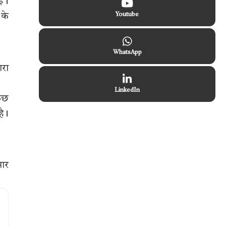
गई।
Youtube
 के
WhatsApp
ारा
LinkedIn
कुछ
है।
सार