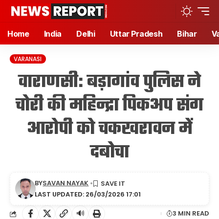
Home
India
Delhi
Uttar Pradesh
Bihar
V
VARANASI
वाराणसी: बड़ागांव पुलिस ने
चोरी की महिन्द्रा पिकअप संग
आरोपी को चकखरावन में
दबोचा
BY
SAVAN NAYAK
LAST UPDATED: 26/03/2026 17:01
🔊
3 MIN READ