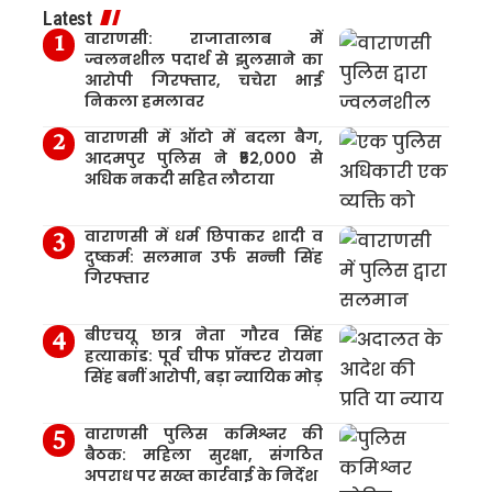
Latest
वाराणसी: राजातालाब में
ज्वलनशील पदार्थ से झुलसाने का
आरोपी गिरफ्तार, चचेरा भाई
निकला हमलावर
वाराणसी में ऑटो में बदला बैग,
आदमपुर पुलिस ने ₹52,000 से
अधिक नकदी सहित लौटाया
वाराणसी में धर्म छिपाकर शादी व
दुष्कर्म: सलमान उर्फ सन्नी सिंह
गिरफ्तार
बीएचयू छात्र नेता गौरव सिंह
हत्याकांड: पूर्व चीफ प्रॉक्टर रोयना
सिंह बनीं आरोपी, बड़ा न्यायिक मोड़
वाराणसी पुलिस कमिश्नर की
बैठक: महिला सुरक्षा, संगठित
अपराध पर सख्त कार्रवाई के निर्देश