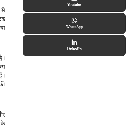
Youtube
 से
टेड
 या
WhatsApp
LinkedIn
है।
करा
ैं।
 की
 और
 के