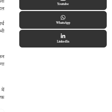
ेली
Youtube
ाइल
र्थ
WhatsApp
सभी
LinkedIn
किन
ंगा
में
लाफ