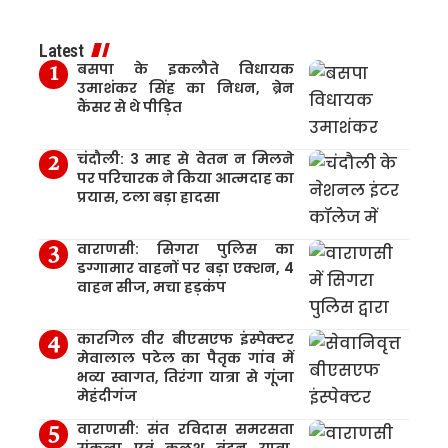
Latest
बसपा के इकलौते विधायक
उमाशंकर सिंह का निधन, ब्रेन
कैंसर से थे पीड़ित
चंदौली: 3 माह से वेतन न मिलने
पर परिचारक ने किया आत्मदाह का
प्रयास, टला बड़ा हादसा
वाराणसी: सिगरा पुलिस का
डग्गामार वाहनों पर बड़ा एक्शन, 4
वाहन सीज, मचा हड़कंप
कारगिल वीर बीएसएफ इंस्पेक्टर
मेवालाल पटेल का पैतृक गांव में
भव्य स्वागत, तिरंगा यात्रा से गूंजा
मेहंदीगंज
वाराणसी: संत रविदास समरसता
संकल्प एवं कलश वंदन यात्रा,