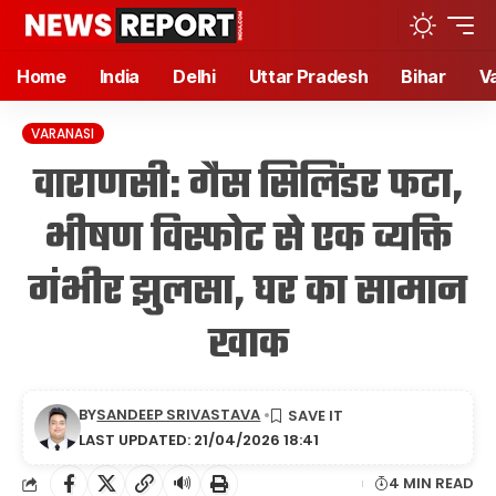
Home
India
Delhi
Uttar Pradesh
Bihar
V
VARANASI
वाराणसी: गैस सिलिंडर फटा,
भीषण विस्फोट से एक व्यक्ति
गंभीर झुलसा, घर का सामान
खाक
BY
SANDEEP SRIVASTAVA
LAST UPDATED: 21/04/2026 18:41
🔊
4 MIN READ