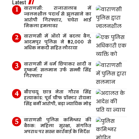
Latest
वाराणसी: राजातालाब में
ज्वलनशील पदार्थ से झुलसाने का
आरोपी गिरफ्तार, चचेरा भाई
निकला हमलावर
वाराणसी में ऑटो में बदला बैग,
आदमपुर पुलिस ने ₹52,000 से
अधिक नकदी सहित लौटाया
वाराणसी में धर्म छिपाकर शादी व
दुष्कर्म: सलमान उर्फ सन्नी सिंह
गिरफ्तार
बीएचयू छात्र नेता गौरव सिंह
हत्याकांड: पूर्व चीफ प्रॉक्टर रोयना
सिंह बनीं आरोपी, बड़ा न्यायिक मोड़
वाराणसी पुलिस कमिश्नर की
बैठक: महिला सुरक्षा, संगठित
अपराध पर सख्त कार्रवाई के निर्देश