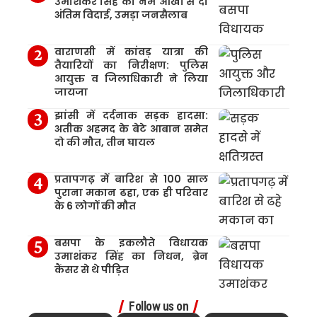
उमाशंकर सिंह को नम आंखों से दी
अंतिम विदाई, उमड़ा जनसैलाब
वाराणसी में कांवड़ यात्रा की
तैयारियों का निरीक्षण: पुलिस
आयुक्त व जिलाधिकारी ने लिया
जायजा
झांसी में दर्दनाक सड़क हादसा:
अतीक अहमद के बेटे आबान समेत
दो की मौत, तीन घायल
प्रतापगढ़ में बारिश से 100 साल
पुराना मकान ढहा, एक ही परिवार
के 6 लोगों की मौत
बसपा के इकलौते विधायक
उमाशंकर सिंह का निधन, ब्रेन
कैंसर से थे पीड़ित
Follow us on