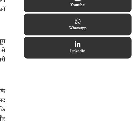
िला
Youtube
ाओं
WhatsApp
ूरा
 से
LinkedIn
ारी
 कि
ंसद
 कि
 और