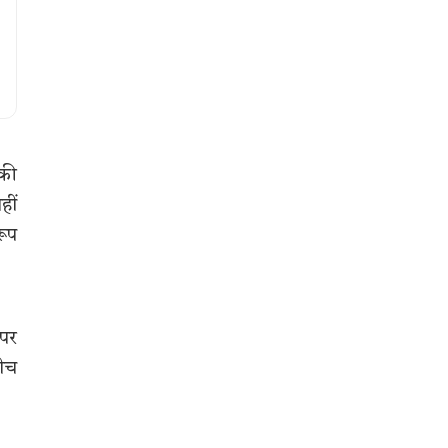
 की
हीं
रूप
 पर
बीच