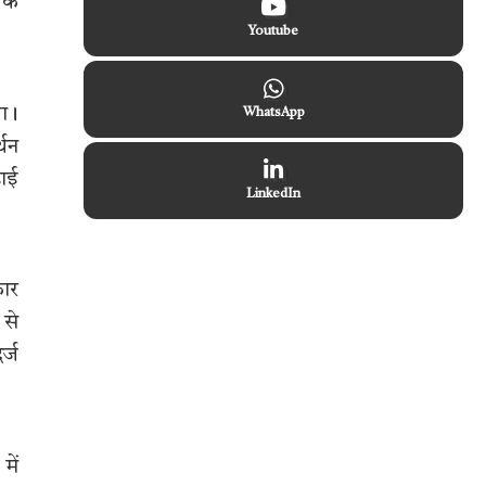
 के
Youtube
या।
WhatsApp
्थन
हाई
LinkedIn
कार
 से
र्ज
में