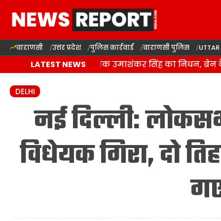
वाराणसी
उत्तर प्रदेश
पुलिस कार्रवाई
वाराणसी पुलिस
UTTAR
बसपा के इकलौते विधायक उमाशंकर सिंह का निधन, ब्रेन कैंसर स
LATEST NEWS
DELHI
नई दिल्ली: लोकसभ
विधेयक गिरा, दो तिह
ग