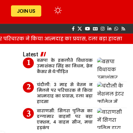
JOIN US
िचारक ने किया आत्मदाह का प्रयास, टला बड़ा हादसा
Latest
बसपा के इकलौते विधायक
उमाशंकर सिंह का निधन, ब्रेन
कैंसर से थे पीड़ित
चंदौली: 3 माह से वेतन न
मिलने पर परिचारक ने किया
आत्मदाह का प्रयास, टला बड़ा
हादसा
वाराणसी: सिगरा पुलिस का
डग्गामार वाहनों पर बड़ा
एक्शन, 4 वाहन सीज, मचा
हड़कंप