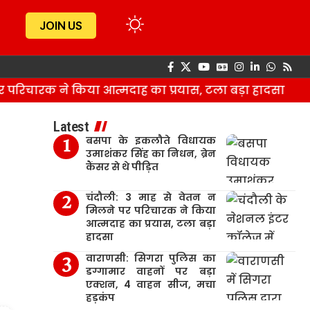
JOIN US
िचारक ने किया आत्मदाह का प्रयास, टला बड़ा हादसा
Latest
बसपा के इकलौते विधायक
उमाशंकर सिंह का निधन, ब्रेन
कैंसर से थे पीड़ित
चंदौली: 3 माह से वेतन न
मिलने पर परिचारक ने किया
आत्मदाह का प्रयास, टला बड़ा
हादसा
वाराणसी: सिगरा पुलिस का
डग्गामार वाहनों पर बड़ा
एक्शन, 4 वाहन सीज, मचा
हड़कंप