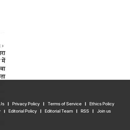
E
Us
Privacy Policy
Terms of Service
Ethics Policy
y
Editorial Policy
Editorial Team
RSS
Join us