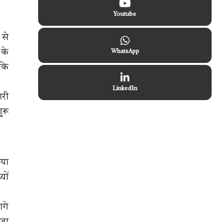
Youtube
 से
 के
WhatsApp
 कि
LinkedIn
ारी
ुरू
िया
यों
आगे