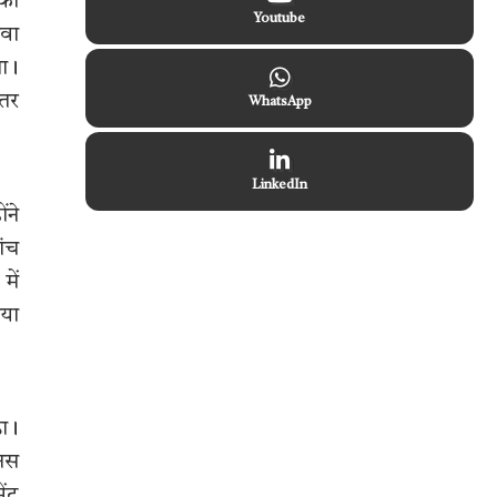
 को
Youtube
ावा
ला।
्तर
WhatsApp
LinkedIn
ंने
ांच
में
िया
़ा।
ानस
ेंट