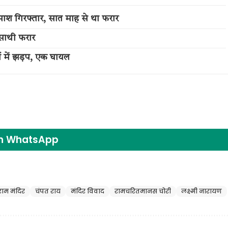
माश गिरफ्तार, सात माह से था फरार
व साथी फरार
षों में झड़प, एक घायल
on WhatsApp
राम मंदिर
चंपत राय
मंदिर विवाद
रामचरितमानस चोरी
लक्ष्मी नारायण