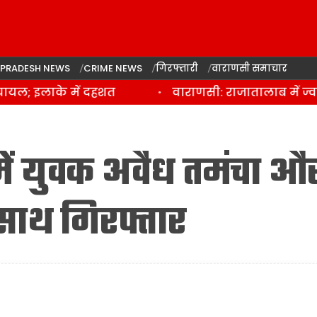
 PRADESH NEWS
CRIME NEWS
गिरफ्तारी
वाराणसी समाचार
ल; इलाके में दहशत
वाराणसी: राजातालाब में ज्वल
ें युवक अवैध तमंचा औ
साथ गिरफ्तार