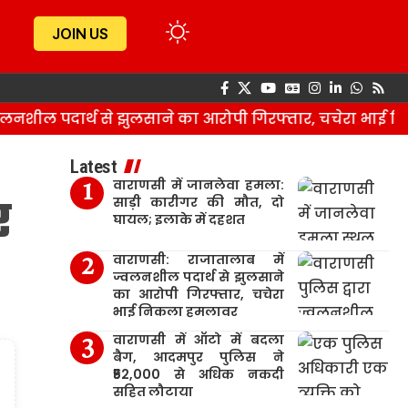
JOIN US
नशील पदार्थ से झुलसाने का आरोपी गिरफ्तार, चचेरा भाई नि
Latest
वाराणसी में जानलेवा हमला:
र
साड़ी कारीगर की मौत, दो
घायल; इलाके में दहशत
वाराणसी: राजातालाब में
ज्वलनशील पदार्थ से झुलसाने
का आरोपी गिरफ्तार, चचेरा
भाई निकला हमलावर
वाराणसी में ऑटो में बदला
बैग, आदमपुर पुलिस ने
₹52,000 से अधिक नकदी
सहित लौटाया