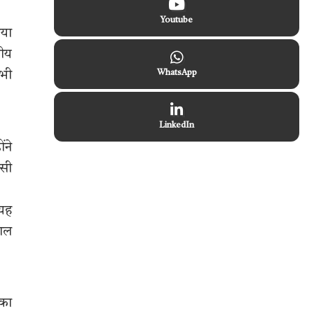
Youtube
िया
नीय
WhatsApp
 भी
LinkedIn
ंने
िसी
 यह
काल
 का