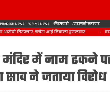
 PRADESH NEWS
CRIME NEWS
गिरफ्तारी
वाराणसी समाचार
आरोपी गिरफ्तार, चचेरा भाई निकला हमलावर
वाराणस
मंदिर में नाम ढकने प
 साव ने जताया विरोध