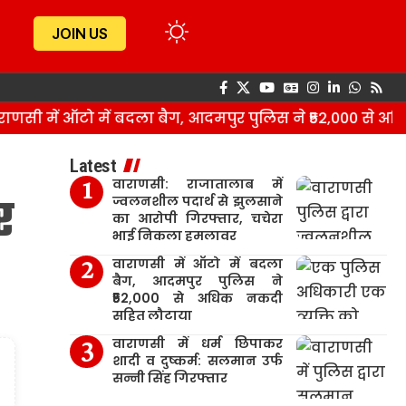
JOIN US
ी में ऑटो में बदला बैग, आदमपुर पुलिस ने ₹52,000 से अधि
Latest
वाराणसी: राजातालाब में
र
ज्वलनशील पदार्थ से झुलसाने
का आरोपी गिरफ्तार, चचेरा
भाई निकला हमलावर
वाराणसी में ऑटो में बदला
बैग, आदमपुर पुलिस ने
₹52,000 से अधिक नकदी
सहित लौटाया
वाराणसी में धर्म छिपाकर
शादी व दुष्कर्म: सलमान उर्फ
सन्नी सिंह गिरफ्तार